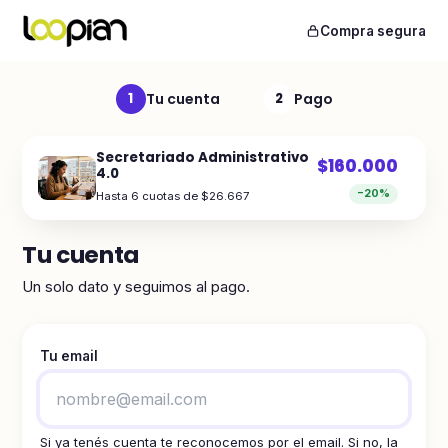
Compra segura
Tu cuenta
Pago
1
2
Secretariado Administrativo
$160.000
4.0
−20%
Hasta 6 cuotas de $26.667
Tu cuenta
Un solo dato y seguimos al pago.
Tu email
Si ya tenés cuenta te reconocemos por el email. Si no, la