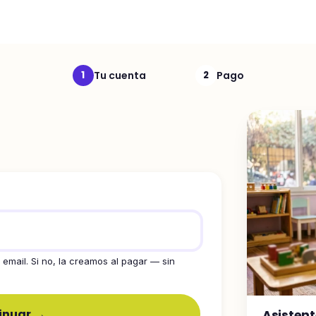
Tu cuenta
Pago
1
2
email. Si no, la creamos al pagar — sin
inuar →
Asistent