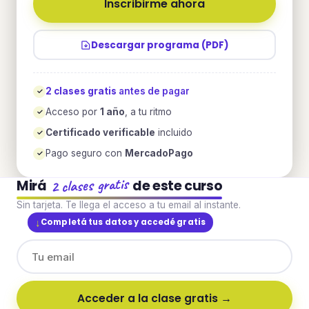
Inscribirme ahora
Descargar programa (PDF)
2 clases gratis
antes de pagar
✓
Acceso por
1 año
, a tu ritmo
✓
Certificado verificable
incluido
✓
Pago seguro con
MercadoPago
✓
2 clases gratis
Mirá
de este curso
Sin tarjeta. Te llega el acceso a tu email al instante.
Completá tus datos y accedé gratis
Acceder a la clase gratis →