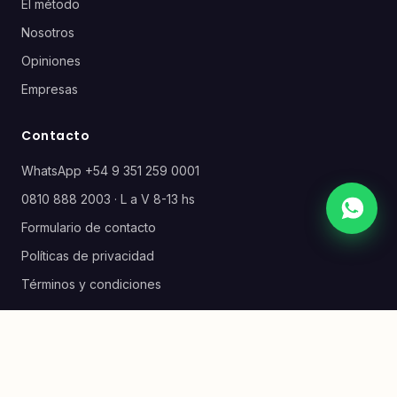
El método
Nosotros
Opiniones
Empresas
Contacto
WhatsApp +54 9 351 259 0001
0810 888 2003 · L a V 8-13 hs
Formulario de contacto
Políticas de privacidad
Términos y condiciones
© 2026 Loopian S.R.L. · CUIT 30-71197319-9 · IVA Responsable
Inscripto · Río de Janeiro 137, Of. 19 y 20, Villa Allende, Córdoba
(CP 5105), Argentina