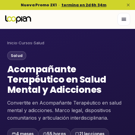
Nueva Promo 2X1
·
termina en 2d 6h 34m
Inicio
›
Cursos
›
Salud
Salud
Acompañante
Terapéutico en Salud
Mental y Adicciones
Convertite en Acompañante Terapéutico en salud
mental y adicciones. Marco legal, dispositivos
comunitarios y articulación interdisciplinaria.
4 meses
55 horas
21 lecciones