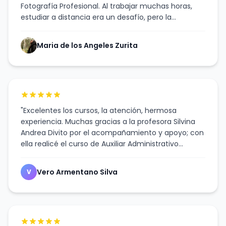
Fotografía Profesional. Al trabajar muchas horas,
estudiar a distancia era un desafío, pero la
modalidad me resultó muy accesible y práctica. Los
contenidos son claros, fáciles de comprender y
Maria de los Angeles Zurita
siempre recibí respuestas rápidas a mis consultas,
tanto por WhatsApp como dentro de la plataforma.
Muchas gracias por la dedicación, el
profesionalismo y el apoyo constante. ¡Los
recomiendo!"
"Excelentes los cursos, la atención, hermosa
experiencia. Muchas gracias a la profesora Silvina
Andrea Divito por el acompañamiento y apoyo; con
ella realicé el curso de Auxiliar Administrativo
Bancario. ¡Súper recomiendo!"
Vero Armentano Silva
V