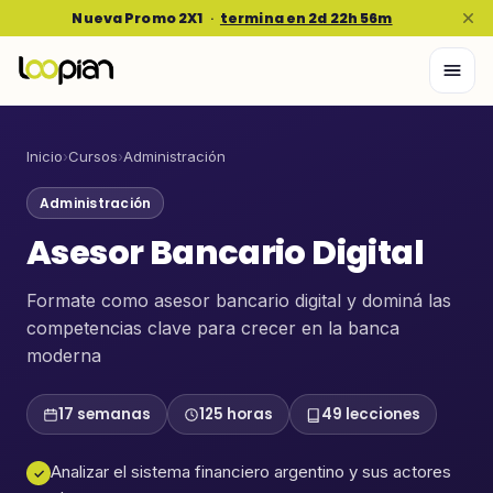
Nueva Promo 2X1
·
termina en 2d 22h 56m
Inicio
›
Cursos
›
Administración
Administración
Asesor Bancario Digital
Formate como asesor bancario digital y dominá las
competencias clave para crecer en la banca
moderna
17 semanas
125 horas
49 lecciones
Analizar el sistema financiero argentino y sus actores
✓