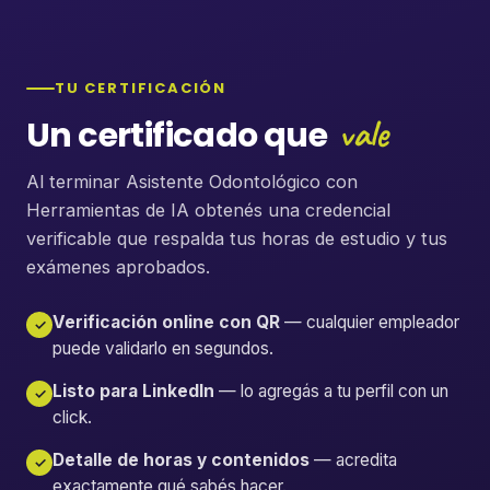
TU CERTIFICACIÓN
vale
Un certificado que
Al terminar Asistente Odontológico con
Herramientas de IA obtenés una credencial
verificable que respalda tus horas de estudio y tus
exámenes aprobados.
Verificación online con QR
— cualquier empleador
✓
puede validarlo en segundos.
Listo para LinkedIn
— lo agregás a tu perfil con un
✓
click.
Detalle de horas y contenidos
— acredita
✓
exactamente qué sabés hacer.