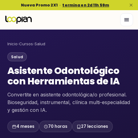
Nueva Promo 2X1
·
termina en 2d 11h 59m
Inicio
›
Cursos
›
Salud
Salud
Asistente Odontológico
con Herramientas de IA
Convertite en asistente odontológica/o profesional.
Bioseguridad, instrumental, clínica multi-especialidad
y gestión con IA.
4 meses
70 horas
27 lecciones