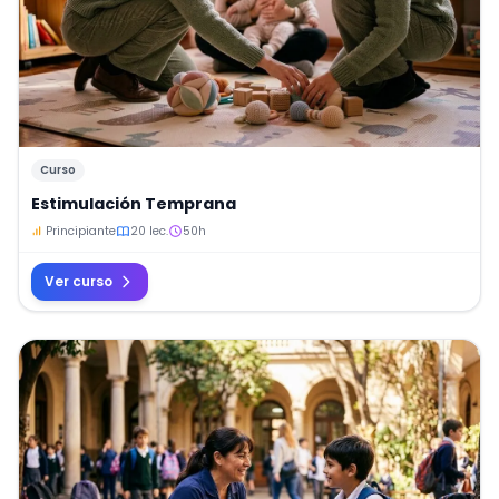
Curso
Estimulación Temprana
Principiante
20 lec.
50h
Ver curso