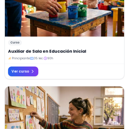
Curso
Auxiliar de Sala en Educación Inicial
Principiante
35 lec.
90h
Ver curso